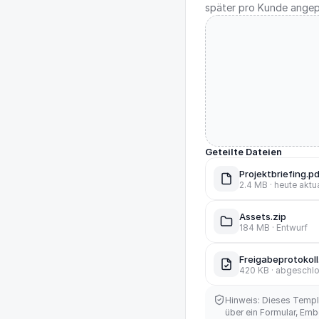
später pro Kunde angep
Geteilte Dateien
Projektbriefing.p
2.4 MB · heute aktua
Assets.zip
184 MB · Entwurf
Freigabeprotokol
420 KB · abgeschl
Hinweis: Dieses Templa
über ein Formular, Em