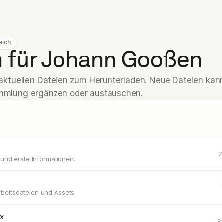
eich
n für Johann Gooßen
e aktuellen Dateien zum Herunterladen. Neue Dateien kann
ammlung ergänzen oder austauschen.
t
2
 und erste Informationen.
beitsdateien und Assets.
cx
8